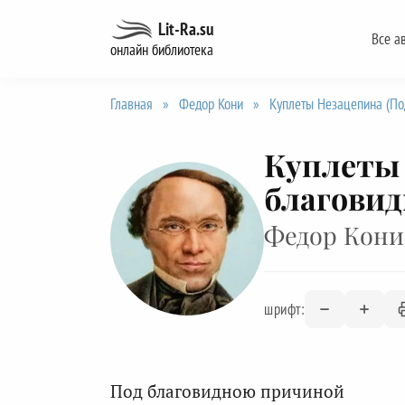
Перейти
Lit-Ra.su
Все а
к
онлайн библиотека
содержанию
Главная
»
Федор Кони
»
Куплеты Незацепина (По
Куплеты 
благови
Федор Кони
шрифт:
Под благовидною причиной