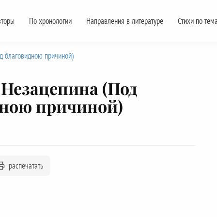
вторы
По хронологии
Направления в литературе
Стихи по тем
д благовидною причиной)
Незацепина (Под
дною причиной)
распечатать