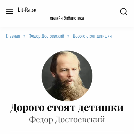
Перейти
Lit-Ra.su
к
онлайн библиотека
содержанию
Главная
»
Федор Достоевский
»
Дорого стоят детишки
Дорого стоят детишки
Федор Достоевский