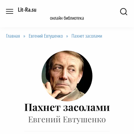
Перейти
Lit-Ra.su
к
онлайн библиотека
содержанию
Главная
»
Евгений Евтушенко
»
Пахнет засолами
Пахнет засолами
Евгений Евтушенко