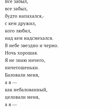
Все забыл,
все забыл,
будто напахался,-
с кем дружил,
кого любил,
над кем надсмехался.
В небе звездно и черно.
Ночь хорошая.
Я не знаю ничего,
ничегошеньки.
Баловали меня,
а я —
как небалованный,
целовали меня,
а я —