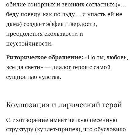
обилие сонорных и звонких согласных («…
бе
д
у пове
д
у, как по ль
д
у… и упасть ей не
д
ам») создает эффект твердости,
преодоления скользкости и
неустойчивости.
Риторическое обращение:
«Но ты, любовь,
всегда свети» — диалог героя с самой
сущностью чувства.
Композиция и лирический герой
Стихотворение имеет четкую песенную
структуру (куплет-припев), что обусловило