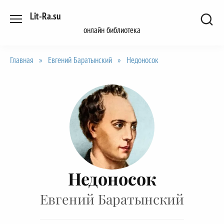
Перейти
Lit-Ra.su
к
онлайн библиотека
содержанию
Главная
»
Евгений Баратынский
»
Недоносок
Недоносок
Евгений Баратынский