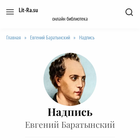
Перейти
Lit-Ra.su
к
онлайн библиотека
содержанию
Главная
»
Евгений Баратынский
»
Надпись
Надпись
Евгений Баратынский