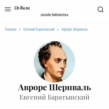
Перейти
Lit-Ra.su
к
онлайн библиотека
содержанию
Главная
»
Евгений Баратынский
»
Авроре Шернваль
Авроре Шернваль
Евгений Баратынский