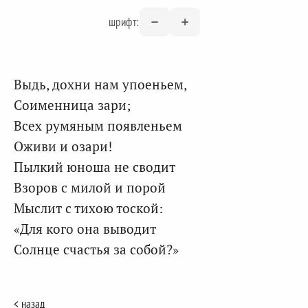
шрифт:
Выдь, дохни нам упоеньем,
Соименница зари;
Всех румяным появленьем
Оживи и озари!
Пылкий юноша не сводит
Взоров с милой и порой
Мыслит с тихою тоской:
«Для кого она выводит
Солнце счастья за собой?»
< назад