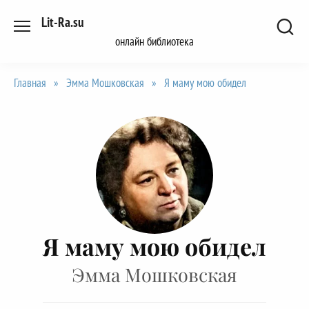
Перейти
Lit-Ra.su
к
онлайн библиотека
содержанию
Главная
»
Эмма Мошковская
»
Я маму мою обидел
Я маму мою обидел
Эмма Мошковская