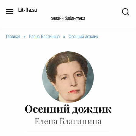
Перейти
Lit-Ra.su
к
онлайн библиотека
содержанию
Главная
»
Елена Благинина
»
Осенний дождик
Осенний дождик
Елена Благинина