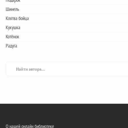
Подарок
Шинель
Клятва бойца
Кукушка
Котёнок
Радуга
О нашей онлайн библиотеке