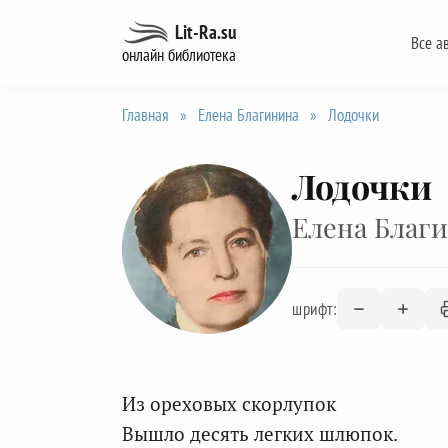
Перейти
Lit-Ra.su
Все а
к
онлайн библиотека
содержанию
Главная
»
Елена Благинина
»
Лодочки
Лодочки
Елена Благ
шрифт:
Из ореховых скорлупок
Вышло десять легких шлюпок.