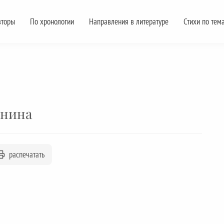
вторы
По хронологии
Направления в литературе
Стихи по тем
инина
распечатать