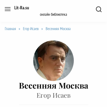
Перейти
Lit-Ra.su
к
онлайн библиотека
содержанию
Главная
»
Егор Исаев
»
Весенняя Москва
Весенняя Москва
Егор Исаев