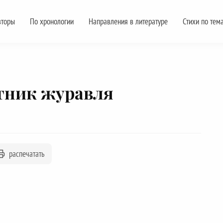
вторы
По хронологии
Направления в литературе
Стихи по тем
тник журавля
распечатать