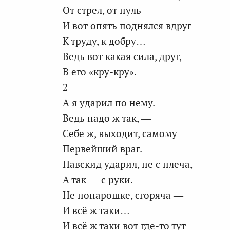
От стрел, от пуль
И вот опять поднялся вдруг
К труду, к добру…
Ведь вот какая сила, друг,
В его «кру-кру».
2
А я ударил по нему.
Ведь надо ж так, —
Себе ж, выходит, самому
Первейший враг.
Навскид ударил, не с плеча,
А так — с руки.
Не понарошке, сгоряча —
И всё ж таки…
И всё ж таки вот где-то тут