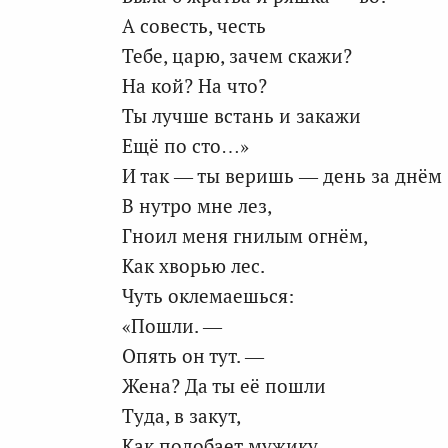
А совесть, честь
Тебе, царю, зачем скажи?
На кой? На что?
Ты лучше встань и закажи
Ещё по сто…»
И так — ты веришь — день за днём
В нутро мне лез,
Гноил меня гнилым огнём,
Как хворью лес.
Чуть оклемаешься:
«Пошли. —
Опять он тут. —
Жена? Да ты её пошли
Туда, в закут,
Как подобает мужику,