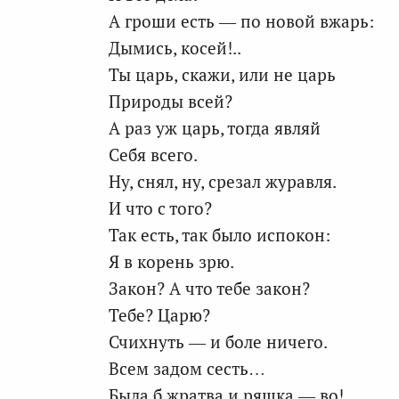
А гроши есть — по новой вжарь:
Дымись, косей!..
Ты царь, скажи, или не царь
Природы всей?
А раз уж царь, тогда являй
Себя всего.
Ну, снял, ну, срезал журавля.
И что с того?
Так есть, так было испокон:
Я в корень зрю.
Закон? А что тебе закон?
Тебе? Царю?
Счихнуть — и боле ничего.
Всем задом сесть…
Была б жратва и ряшка — во!