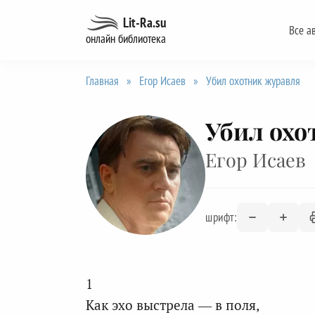
Перейти
Lit-Ra.su
Все а
к
онлайн библиотека
содержанию
Главная
»
Егор Исаев
»
Убил охотник журавля
Убил охо
Егор Исаев
шрифт:
1
Как эхо выстрела — в поля,