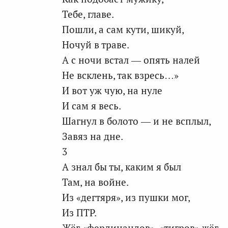
Тебе, главе.
Пошли, а сам кути, шикуй,
Ночуй в траве.
А с ночи встал — опять налей
Не всклень, так взресь…»
И вот уж чую, на нуле
И сам я весь.
Шагнул в болото — и не всплыл,
Завяз на дне.
3
А знал бы ты, каким я был
Там, на войне.
Из «дегтяря», из пушки мог,
Из ПТР.
Жёг «фердинандов», «тигров» жёг,