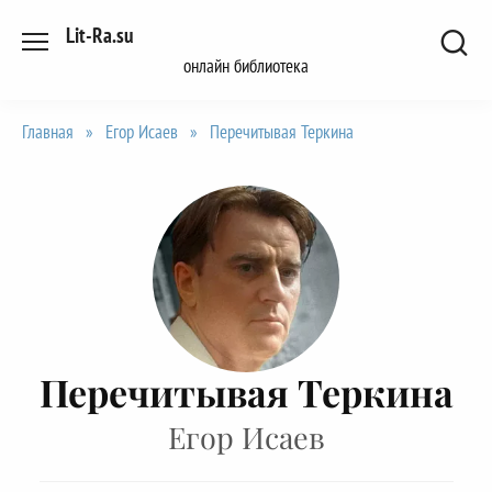
Перейти
Lit-Ra.su
к
онлайн библиотека
содержанию
Главная
»
Егор Исаев
»
Перечитывая Теркина
Перечитывая Теркина
Егор Исаев