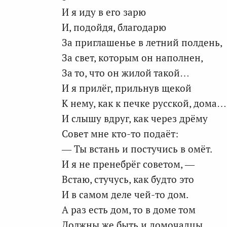
И я иду в его зарю
И, подойдя, благодарю
За приглашенье в летний полдень,
За свет, которым он наполнен,
За то, что он жилой такой…
И я прилёг, прильнув щекой
К нему, как к печке русской, дома…
И слышу вдруг, как через дрёму
Совет мне кто-то подаёт:
— Ты встань и постучись в омёт.
И я не пренебрёг советом, —
Встаю, стучусь, как будто это
И в самом деле чей-то дом.
А раз есть дом, то в доме том
Должны же быть и домочадцы.