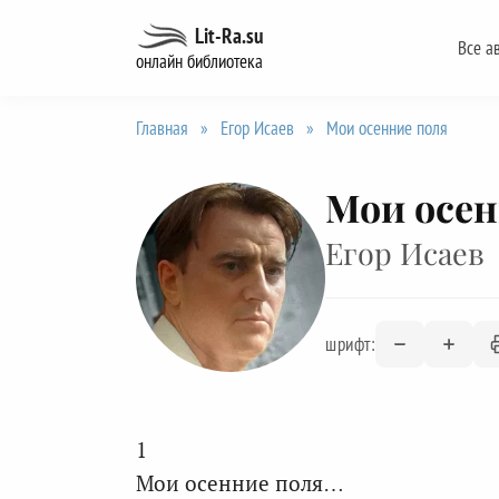
Перейти
Lit-Ra.su
Все а
к
онлайн библиотека
содержанию
Главная
»
Егор Исаев
»
Мои осенние поля
Мои осен
Егор Исаев
шрифт:
1
Мои осенние поля…