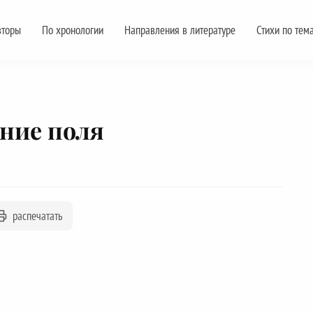
вторы
По хронологии
Направления в литературе
Стихи по тем
ние поля
распечатать