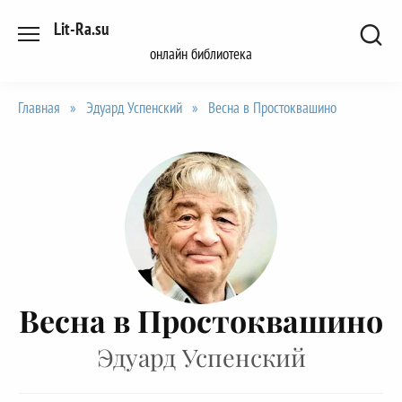
Перейти
Lit-Ra.su
к
онлайн библиотека
содержанию
Главная
»
Эдуард Успенский
»
Весна в Простоквашино
Весна в Простоквашино
Эдуард Успенский