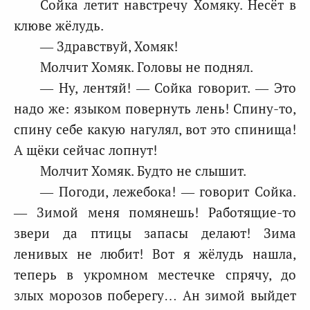
Сойка летит навстречу Хомяку. Несёт в
клюве жёлудь.
— Здравствуй, Хомяк!
Молчит Хомяк. Головы не поднял.
— Ну, лентяй! — Сойка говорит. — Это
надо же: языком повернуть лень! Спину-то,
спину себе какую нагулял, вот это спинища!
А щёки сейчас лопнут!
Молчит Хомяк. Будто не слышит.
— Погоди, лежебока! — говорит Сойка.
— Зимой меня помянешь! Работящие-то
звери да птицы запасы делают! Зима
ленивых не любит! Вот я жёлудь нашла,
теперь в укромном местечке спрячу, до
злых морозов поберегу… Ан зимой выйдет