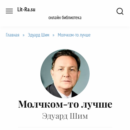
Перейти
Lit-Ra.su
к
онлайн библиотека
содержанию
Главная
»
Эдуард Шим
»
Молчком-то лучше
Молчком-то лучше
Эдуард Шим