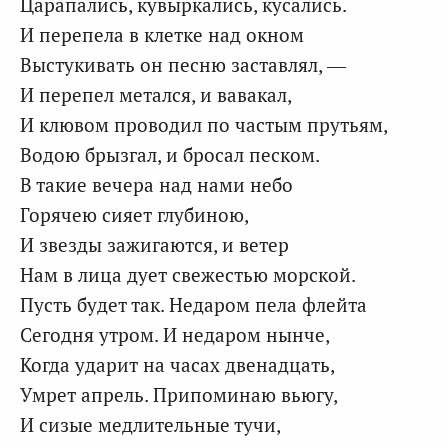
Царапались, кувыркались, кусались.
И перепела в клетке над окном
Выстукивать он песню заставлял, —
И перепел метался, и вавакал,
И клювом проводил по частым прутьям,
Водою брызгал, и бросал песком.
В такие вечера над нами небо
Горячею сияет глубиною,
И звезды зажигаются, и ветер
Нам в лица дует свежестью морской.
Пусть будет так. Недаром пела флейта
Сегодня утром. И недаром нынче,
Когда ударит на часах двенадцать,
Умрет апрель. Припоминаю вьюгу,
И сизые медлительные тучи,