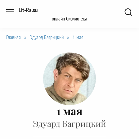
Перейти
Lit-Ra.su
к
онлайн библиотека
содержанию
Главная
»
Эдуард Багрицкий
»
1 мая
1 мая
Эдуард Багрицкий