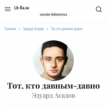
Перейти
Lit-Ra.su
к
онлайн библиотека
содержанию
Главная
»
Эдуард Асадов
»
Тот, кто давным-давно
Тот, кто давным-давно
Эдуард Асадов