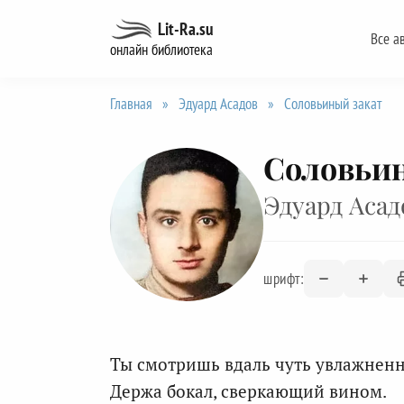
Перейти
Lit-Ra.su
Все а
к
онлайн библиотека
содержанию
Главная
»
Эдуард Асадов
»
Соловьиный закат
Соловьи
Эдуард Асад
шрифт:
Ты смотришь вдаль чуть увлажненн
Держа бокал, сверкающий вином.