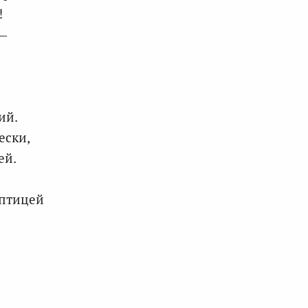
!
 —
ий.
ески,
ей.
-птицей