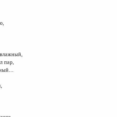
ю,
 влажный,
л пар,
ажный…
,
иним,