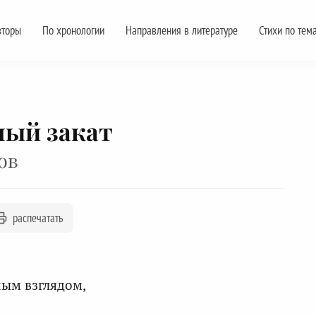
вторы
По хронологии
Направления в литературе
Стихи по тем
ный закат
ов
распечатать
ым взглядом,