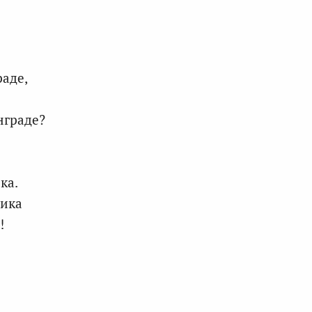
раде,
нграде?
ка.
лика
!