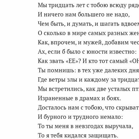
Мы тридцать лет с тобою всюду ряд
И ничего нам большего не надо,
Чем быть, и думать, и шагать вдвое
О сколько в мире самых разных же
Как, впрочем, и мужей, добавим че
Ах, если б было с юности известно:
Как звать «ЕЕ»? И кто тот самый «О
Ты помнишь: в тех уже далеких дня
Где ветры злы и каждому за тридца
Мы встретились, как две усталых п
Израненные в драмах и боях.
Досталось нам с тобою, что скрыват
И бурного и трудного немало:
То ты меня в невзгодах выручала,
То я тебя кидался защищать.