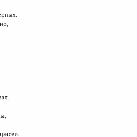
ерных.
но,
ал.
ды,
арисеи,