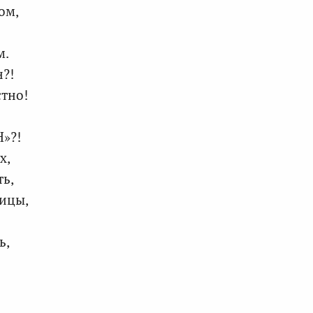
ом,
м.
н?!
стно!
Н»?!
х,
ть,
тицы,
ь,