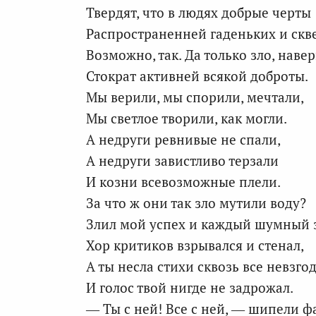
Твердят, что в людях добрые черты
Распространенней гаденьких и скв
Возможно, так. Да только зло, навер
Стократ активней всякой доброты.
Мы верили, мы спорили, мечтали,
Мы светлое творили, как могли.
А недруги ревнивые не спали,
А недруги завистливо терзали
И козни всевозможные плели.
За что ж они так зло мутили воду?
Злил мой успех и каждый шумный з
Хор критиков взрывался и стенал,
А ты несла стихи сквозь все невзго
И голос твой нигде не задрожал.
— Ты с ней! Все с ней, — шипели ф