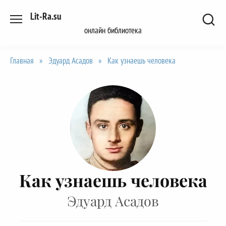
Перейти
Lit-Ra.su
к
онлайн библиотека
содержанию
Главная
»
Эдуард Асадов
»
Как узнаешь человека
Как узнаешь человека
Эдуард Асадов