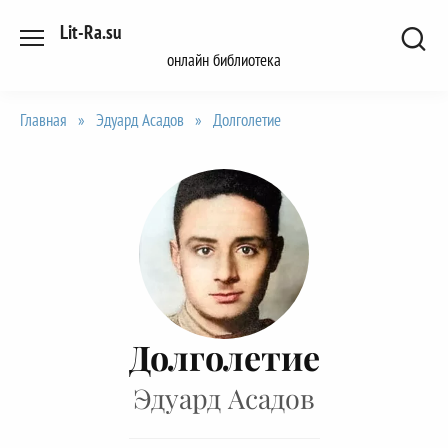
Перейти
Lit-Ra.su
к
онлайн библиотека
содержанию
Главная
»
Эдуард Асадов
»
Долголетие
Долголетие
Эдуард Асадов