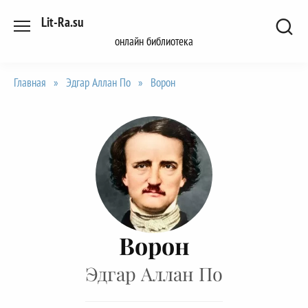
Перейти
Lit-Ra.su
к
онлайн библиотека
содержанию
Главная
»
Эдгар Аллан По
»
Ворон
Ворон
Эдгар Аллан По