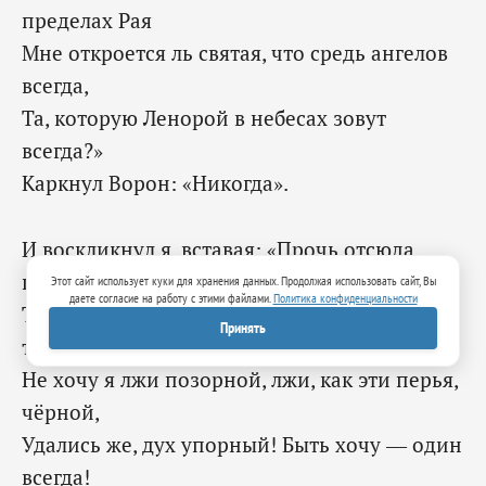
пределах Рая
Мне откроется ль святая, что средь ангелов
всегда,
Та, которую Ленорой в небесах зовут
всегда?»
‎Каркнул Ворон: «Никогда».
И воскликнул я, вставая: «Прочь отсюда,
птица злая!
Этот сайт использует куки для хранения данных. Продолжая использовать сайт, Вы
даете согласие на работу с этими файлами.
Политика конфиденциальности
Ты из царства тьмы и бури, — уходи опять
Принять
туда,
Не хочу я лжи позорной, лжи, как эти перья,
чёрной,
Удались же, дух упорный! Быть хочу — один
всегда!