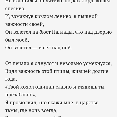
Не склонился он учтиво, но, как лорд, вошёл
спесиво,
И, взмахнув крылом лениво, в пышной
важности своей,
Он взлетел на бюст Паллады, что над дверью
был моей,
‎Он взлетел — и сел над ней.
От печали я очнулся и невольно усмехнулся,
Видя важность этой птицы, жившей долгие
года.
«Твой хохол ощипан славно и глядишь ты
презабавно»,
Я промолвил, «но скажи мне: в царстве
тьмы, где ночь всегда,