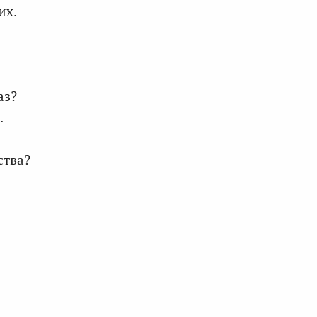
их.
аз?
.
ства?