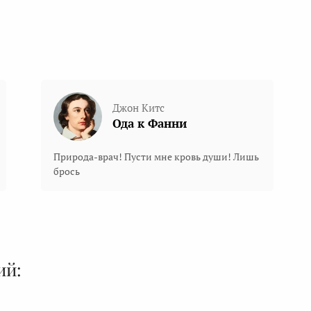
Джон Китс
Ода к Фанни
Природа-врач! Пусти мне кровь души! Лишь
брось
ий: