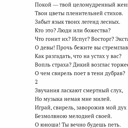
Покой — твой целомудренный жен
Твои цветы пленительней стихов.
Забыт язык твоих легенд лесных.
Кто это? Люди или божества?
Что гонит их? Испуг? Восторг? Экст
О девы! Прочь бежите вы стремглав
Как разгадать, что на устах у вас?
Вопль страха? Дикий возглас торже
О чем свирель поет в тени дубрав?
2
Звучания ласкают смертный слух,
Но музыка немая мне милей.
Играй, свирель, заворожив мой дух
Безмолвною мелодией своей.
О юноша! Ты вечно будешь петь.