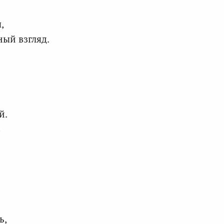
,
ый взгляд.
й.
в
ь,