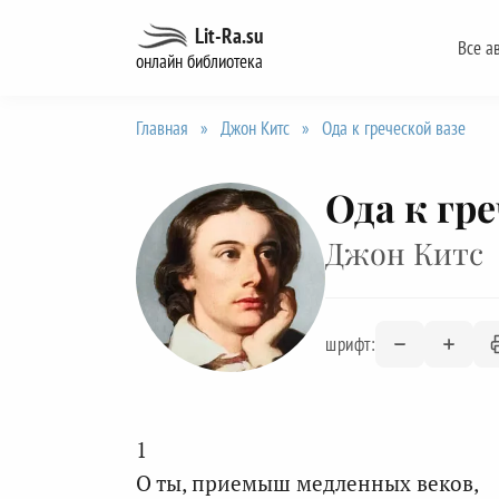
Перейти
Lit-Ra.su
Все а
к
онлайн библиотека
содержанию
Главная
»
Джон Китс
»
Ода к греческой вазе
Ода к гр
Джон Китс
шрифт:
1
О ты, приемыш медленных веков,