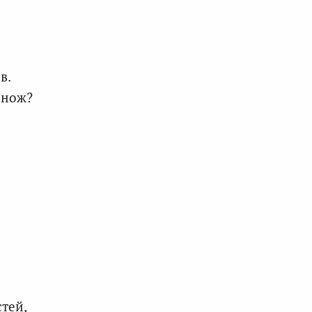
в.
 нож?
тей,