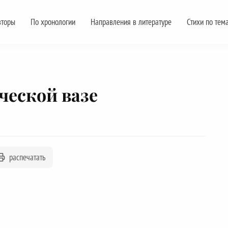
вторы
По хронологии
Направления в литературе
Стихи по тем
еческой вазе
распечатать