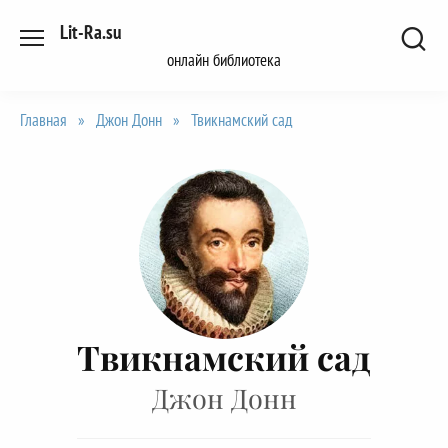
Перейти
Lit-Ra.su
к
онлайн библиотека
содержанию
Главная
»
Джон Донн
»
Твикнамский сад
Твикнамский сад
Джон Донн