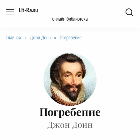
Перейти
Lit-Ra.su
к
онлайн библиотека
содержанию
Главная
»
Джон Донн
»
Погребение
Погребение
Джон Донн