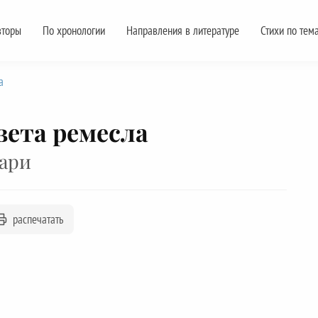
вторы
По хронологии
Направления в литературе
Стихи по тем
а
вета ремесла
ари
распечатать