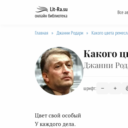
Перейти
Lit-Ra.su
Все а
к
онлайн библиотека
содержанию
Главная
»
Джанни Родари
»
Какого цвета ремесл
Какого ц
Джанни Род
шрифт:
Цвет свой особый
У каждого дела.