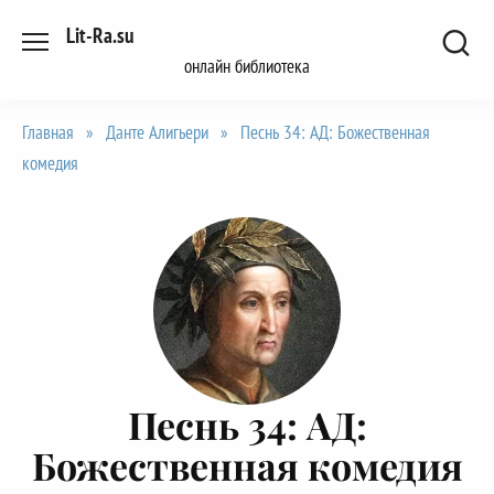
Перейти
Lit-Ra.su
к
онлайн библиотека
содержанию
Главная
»
Данте Алигьери
»
Песнь 34: АД: Божественная
комедия
Песнь 34: АД:
Божественная комедия