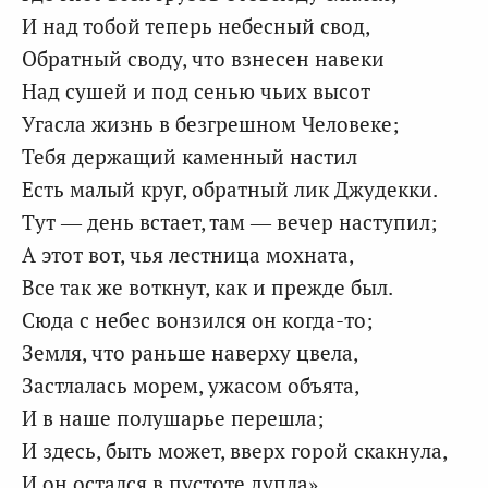
И над тобой теперь небесный свод,
Обратный своду, что взнесен навеки
Над сушей и под сенью чьих высот
Угасла жизнь в безгрешном Человеке;
Тебя держащий каменный настил
Есть малый круг, обратный лик Джудекки.
Тут — день встает, там — вечер наступил;
А этот вот, чья лестница мохната,
Все так же воткнут, как и прежде был.
Сюда с небес вонзился он когда-то;
Земля, что раньше наверху цвела,
Застлалась морем, ужасом объята,
И в наше полушарье перешла;
И здесь, быть может, вверх горой скакнула,
И он остался в пустоте дупла».