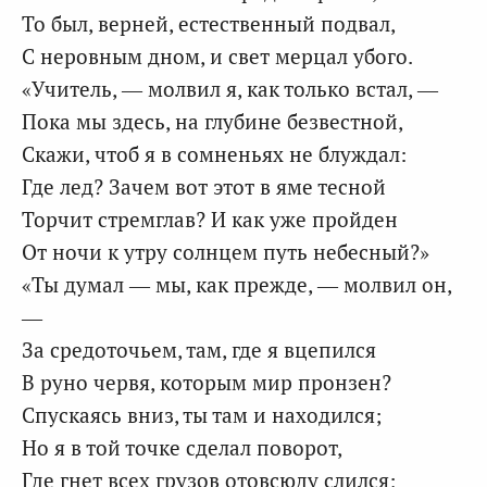
То был, верней, естественный подвал,
С неровным дном, и свет мерцал убого.
«Учитель, — молвил я, как только встал, —
Пока мы здесь, на глубине безвестной,
Скажи, чтоб я в сомненьях не блуждал:
Где лед? Зачем вот этот в яме тесной
Торчит стремглав? И как уже пройден
От ночи к утру солнцем путь небесный?»
«Ты думал — мы, как прежде, — молвил он,
—
За средоточьем, там, где я вцепился
В руно червя, которым мир пронзен?
Спускаясь вниз, ты там и находился;
Но я в той точке сделал поворот,
Где гнет всех грузов отовсюду слился;