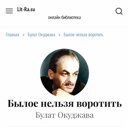
Перейти
Lit-Ra.su
к
онлайн библиотека
содержанию
Главная
»
Булат Окуджава
»
Былое нельзя воротить
Былое нельзя воротить
Булат Окуджава