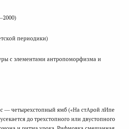
–2000)
етской периодики)
туры с элементами антропоморфизма и
ас — четырехстопный ямб («На стАрой лИпе
усекается до трехстопного или двустопного
гомона и ритма урока. Рифмовка смешанная