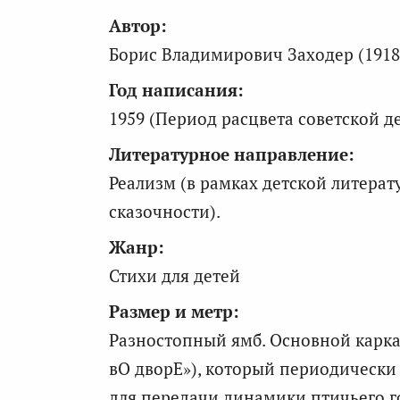
Автор:
Борис Владимирович Заходер (1918
Год написания:
1959 (Период расцвета советской д
Литературное направление:
Реализм (в рамках детской литера
сказочности).
Жанр:
Стихи для детей
Размер и метр:
Разностопный ямб. Основной карк
вО дворЕ»), который периодически 
для передачи динамики птичьего 