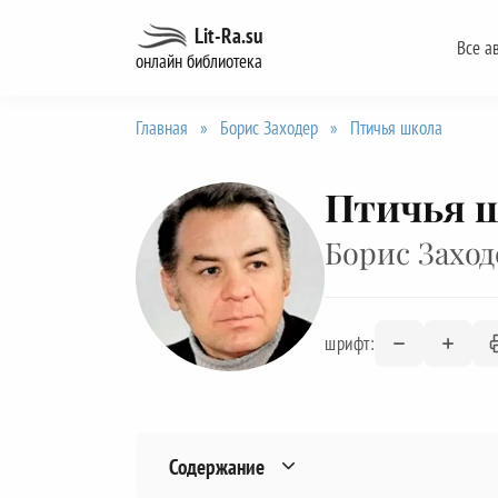
Перейти
Lit-Ra.su
Все а
к
онлайн библиотека
содержанию
Главная
»
Борис Заходер
»
Птичья школа
Птичья 
Борис Заход
шрифт:
Содержание