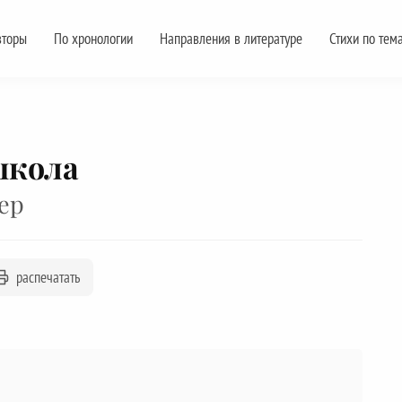
вторы
По хронологии
Направления в литературе
Стихи по тем
школа
ер
распечатать