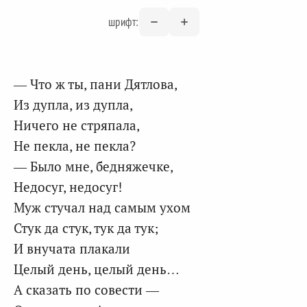
шрифт:
— Что ж ты, пани Дятлова,
Из дупла, из дупла,
Ничего не стряпала,
Не пекла, не пекла?
— Было мне, бедняжечке,
Недосуг, недосуг!
Муж стучал над самым ухом
Стук да стук, тук да тук;
И внучата плакали
Целый день, целый день…
А сказать по совести —