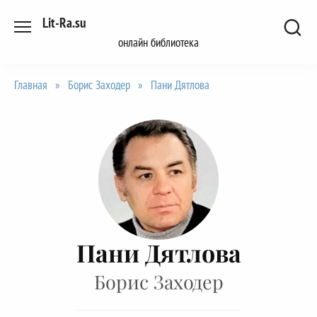
Перейти
Lit-Ra.su
к
онлайн библиотека
содержанию
Главная
»
Борис Заходер
»
Пани Дятлова
Пани Дятлова
Борис Заходер