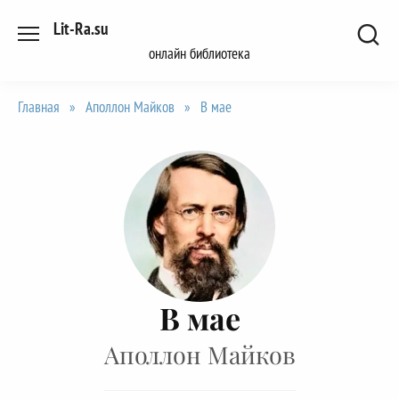
Перейти
Lit-Ra.su
к
онлайн библиотека
содержанию
Главная
»
Аполлон Майков
»
В мае
В мае
Аполлон Майков