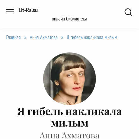
Перейти
Lit-Ra.su
к
онлайн библиотека
содержанию
Главная
»
Анна Ахматова
»
Я гибель накликала милым
Я гибель накликала
милым
Анна Ахматова