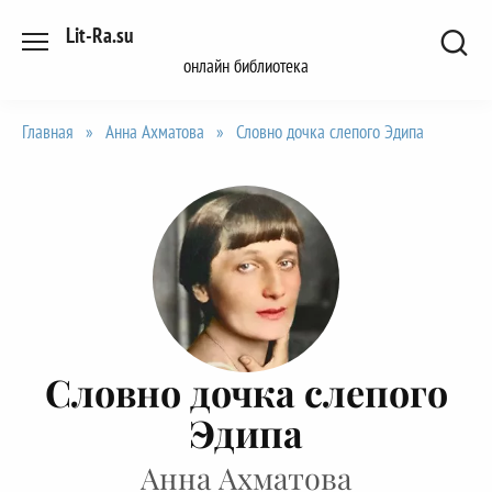
Перейти
Lit-Ra.su
к
онлайн библиотека
содержанию
Главная
»
Анна Ахматова
»
Словно дочка слепого Эдипа
Словно дочка слепого
Эдипа
Анна Ахматова