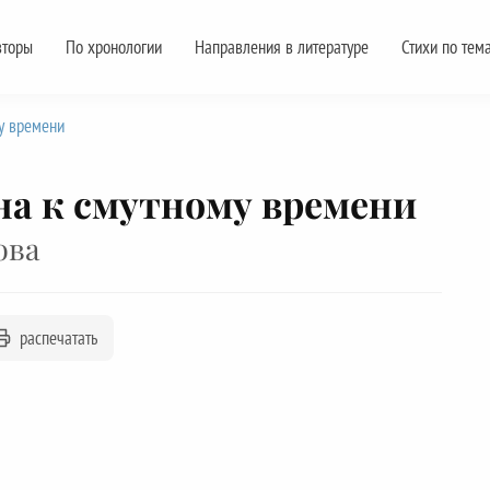
вторы
По хронологии
Направления в литературе
Стихи по тем
у времени
а к смутному времени
ова
распечатать