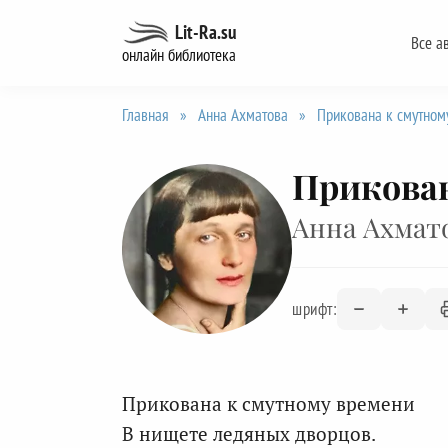
Перейти
Lit-Ra.su
Все а
к
онлайн библиотека
содержанию
Главная
»
Анна Ахматова
»
Прикована к смутном
Прикован
Анна Ахмат
шрифт:
Прикована к смутному времени
В нищете ледяных дворцов.