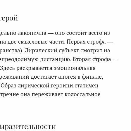
герой
ельно лаконична — оно состоит всего из
т на две смысловые части. Первая строфа —
транства). Лирический субъект смотрит на
непреодолимую дистанцию. Вторая строфа —
. Здесь раскрывается эмоциональная
реживаний достигает апогея в финале,
 Образ лирической героини статичен
нутренне она переживает колоссальное
выразительности