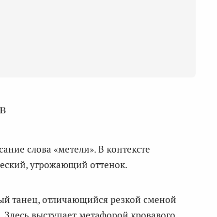
в
ание слова «метели». В контексте
еский, угрожающий оттенок.
й танец, отличающийся резкой сменой
. Здесь выступает метафорой кровавого