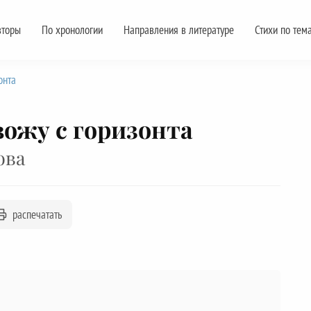
вторы
По хронологии
Направления в литературе
Стихи по тем
онта
свожу с горизонта
ова
распечатать