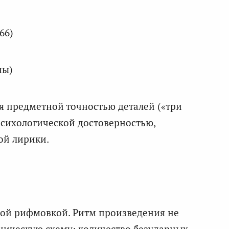
66)
ны)
я предметной точностью деталей («три
психологической достоверностью,
ой лирики.
ной рифмовкой. Ритм произведения не
оническую схему: количество безударных