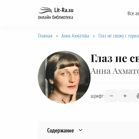
Перейти
Lit-Ra.su
Все а
к
онлайн библиотека
содержанию
Главная
»
Анна Ахматова
»
Глаз не свожу с гориз
Глаз не 
Анна Ахмат
шрифт:
Содержание