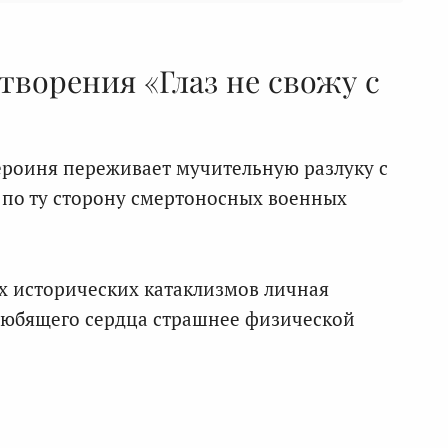
творения «Глаз не свожу с
роиня переживает мучительную разлуку с
 по ту сторону смертоносных военных
х исторических катаклизмов личная
 любящего сердца страшнее физической