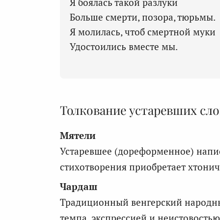
Я боялась такой разлуки
Больше смерти, позора, тюрьмы.
Я молилась, чтоб смертной муки
Удостоились вместе мы.
Толкование устаревших сло
Мятели
Устаревшее (дореформенное) напис
стихотворения приобретает хтонич
Чардаш
Традиционный венгерский народны
темпа, экспрессией и неистовостью