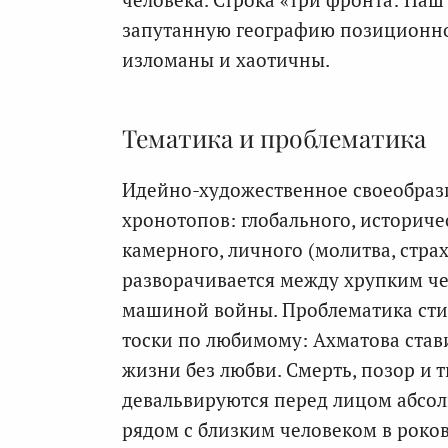
запутанную географию позиционно
изломаны и хаотичны.
Тематика и проблематика
Идейно-художественное своеобрази
хронотопов: глобального, историче
камерного, личного (молитва, стра
разворачивается между хрупким че
машиной войны. Проблематика сти
тоски по любимому: Ахматова став
жизни без любви. Смерть, позор и
девальвируются перед лицом абсо
рядом с близким человеком в роко