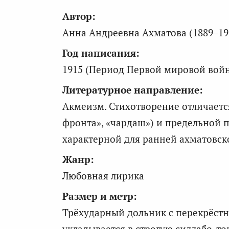
Автор:
Анна Андреевна Ахматова (1889–19
Год написания:
1915 (Период Первой мировой вой
Литературное направление:
Акмеизм. Стихотворение отличаетс
фронта», «чардаш») и предельной 
характерной для ранней ахматовск
Жанр:
Любовная лирика
Размер и метр:
Трёхударный дольник с перекрёст
укладывается в строгую силлабо-т