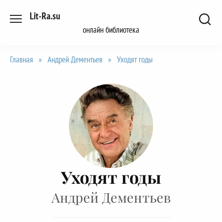
Перейти
Lit-Ra.su
к
онлайн библиотека
содержанию
Главная
»
Андрей Дементьев
»
Уходят годы
Уходят годы
Андрей Дементьев