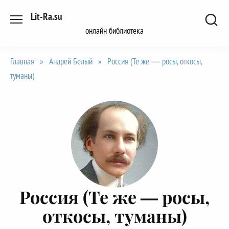
Перейти
Lit-Ra.su
к
онлайн библиотека
содержанию
Главная
»
Андрей Белый
»
Россия (Те же — росы, откосы,
туманы)
Россия (Те же — росы,
откосы, туманы)