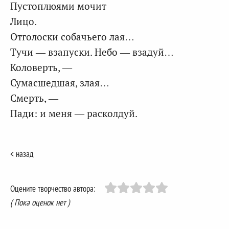
Пустоплюями мочит
Лицо.
Отголоски собачьего лая…
Тучи — взапуски. Небо — взадуй…
Коловерть, —
Сумасшедшая, злая…
Смерть, —
Пади: и меня — расколдуй.
< назад
Оцените творчество автора:
( Пока оценок нет )