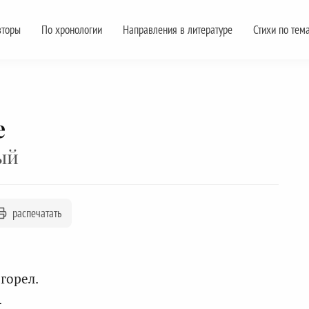
вторы
По хронологии
Направления в литературе
Стихи по тем
е
ый
распечатать
горел.
.