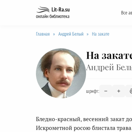
Перейти
Lit-Ra.su
Все а
к
онлайн библиотека
содержанию
Главная
»
Андрей Белый
»
На закате
На закат
Андрей Бел
шрифт:
Бледно-красный, весенний закат до
Искрометной росою блистала трава