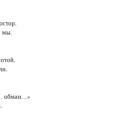
остор.
я мы.
сотой.
ли.
к… обман…»
.