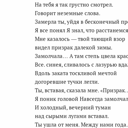
На тебя я так грустно смотрел.
Говорит неземные слова.
Замерла ты, уйдя в бесконечный пр
Я все понял Я знал, что расстанемс
Мне казалось — твой тающий взор
видел призрак далекой зимы.
Замолчала… А там степь цвела кра
Все. синея, сливалось с лазурью вда
Вдоль заката тоскливой мечтой
догоревшие тучки легли.
Ты, вставая, сказала мне. «Призра
Я поник головой Навсегда замолчал
И холодный, вечерний туман
над сырыми лугами вставал.
Ты ушла от меня. Между нами года.