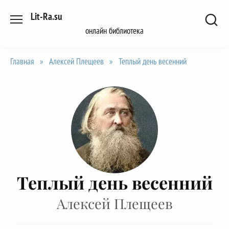
Перейти
Lit-Ra.su
к
онлайн библиотека
содержанию
Главная
»
Алексей Плещеев
»
Теплый день весенний
Теплый день весенний
Алексей Плещеев