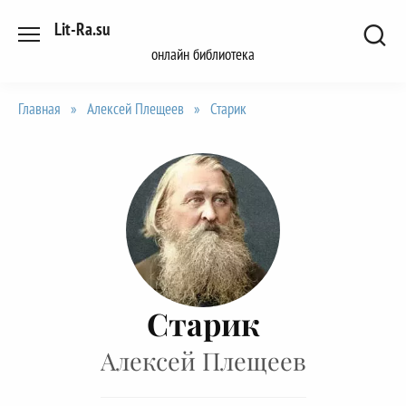
Перейти
Lit-Ra.su
к
онлайн библиотека
содержанию
Главная
»
Алексей Плещеев
»
Старик
Старик
Алексей Плещеев