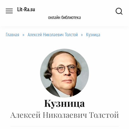
Перейти
Lit-Ra.su
к
онлайн библиотека
содержанию
Главная
»
Алексей Николаевич Толстой
»
Кузница
Кузница
Алексей Николаевич Толстой