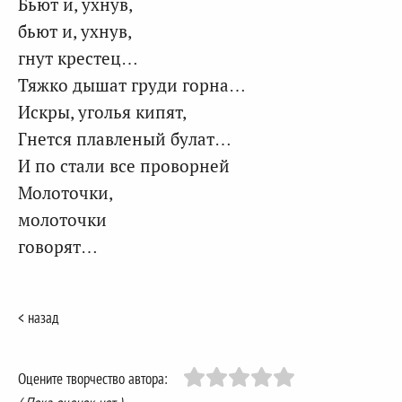
Бьют и, ухнув,
бьют и, ухнув,
гнут крестец…
Тяжко дышат груди горна…
Искры, уголья кипят,
Гнется плавленый булат…
И по стали все проворней
Молоточки,
молоточки
говорят…
< назад
Оцените творчество автора: