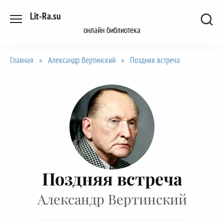
Перейти
Lit-Ra.su
к
онлайн библиотека
содержанию
Главная
»
Александр Вертинский
»
Поздняя встреча
Поздняя встреча
Александр Вертинский