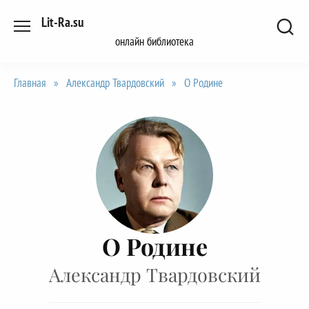
Перейти
Lit-Ra.su
к
онлайн библиотека
содержанию
Главная
»
Александр Твардовский
»
О Родине
О Родине
Александр Твардовский