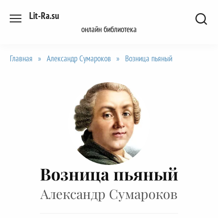
Перейти
Lit-Ra.su
к
онлайн библиотека
содержанию
Главная
»
Александр Сумароков
»
Возница пьяный
Возница пьяный
Александр Сумароков