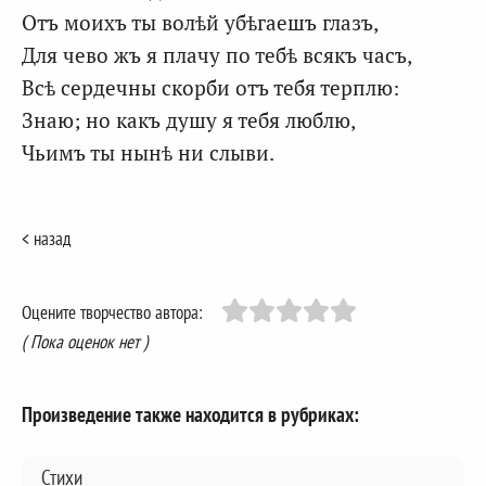
Отъ моихъ ты волѣй убѣгаешъ глазъ,
Для чево жъ я плачу по тебѣ всякъ часъ,
Всѣ сердечны скорби отъ тебя терплю:
Знаю; но какъ душу я тебя люблю,
Чьимъ ты нынѣ ни слыви.
< назад
Оцените творчество автора:
( Пока оценок нет )
Произведение также находится в рубриках:
Стихи