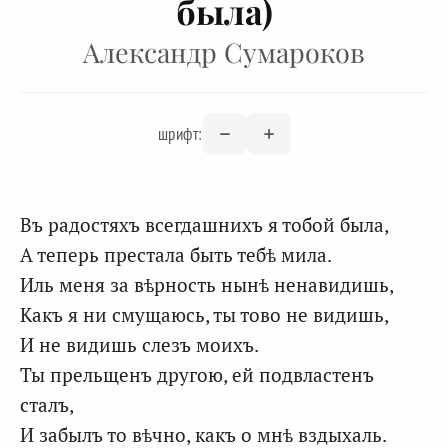
была)
Александр Сумароков
шрифт:
Въ радостяхъ всегдашнихъ я тобой была,
А теперь престала быть тебѣ мила.
Иль меня за вѣрность нынѣ ненавидишь,
Какъ я ни смущаюсь, ты тово не видишь,
И не видишь слезъ моихъ.
Ты прельщенъ другою, ей подвластенъ
сталъ,
И забылъ то вѣчно, какъ о мнѣ вздыхаль.