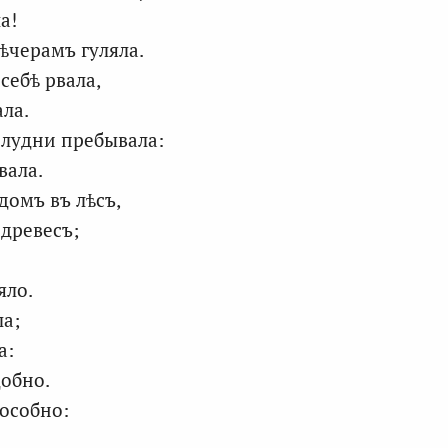
а!
вѣчерамъ гуляла.
себѣ рвала,
ала.
олудни пребывала:
вала.
домъ въ лѣсъ,
 древесъ;
яло.
ла;
а:
обно.
пособно: