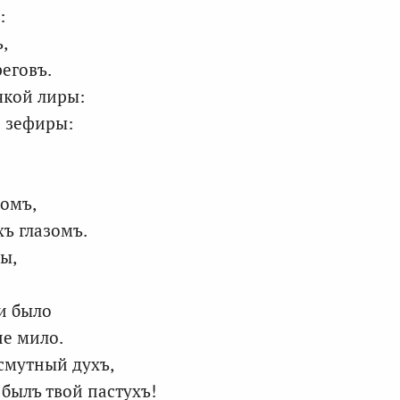
:
,
еговъ.
якой лиры:
и зефиры:
зомъ,
ъ глазомъ.
ты,
ни было
не мило.
смутный духъ,
 былъ твой пастухъ!