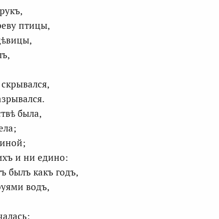
рукъ,
реву птицы,
дѣвицы,
лъ,
 скрывался,
азрывался.
твѣ была,
ела;
чиной;
ихъ и ни едино:
ъ былъ какъ годъ,
руями водъ,
чалась: