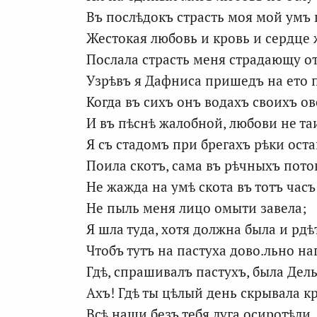
Въ послѣдокъ страсть моя мой умъ 
Жестокая любовь и кровь и сердце 
Послала страсть меня страдающу от
Узрѣвъ я Дафниса пришедъ на ето 
Когда въ сихъ онъ водахъ своихъ о
И въ пѣснѣ жалобной, любови не та
Я съ стадомъ при брегахъ рѣки ост
Поила скотъ, сама въ рѣчныхъ пото
Не жажда на умѣ скота въ тотъ часъ
Не пыль меня лицо омыти завела;
Я шла туда, хотя должна была и рдѣ
Чтобъ тутъ на пастуха дово.льно на
Гдѣ, спрашивалъ пастухъ, была Дел
Ахъ! Гдѣ ты цѣлый день скрывала к
Всѣ наши безъ тебя луга осиротѣли,