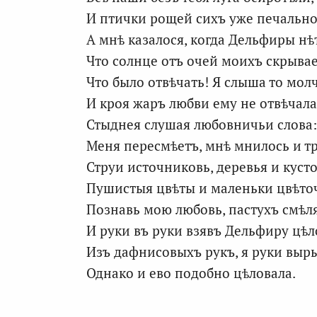
И птички рощей сихъ уже печально
А мнѣ казалося, когда Дельфиры нѣ
Что солнце отъ очей моихъ скрывае
Что было отвѣчать! Я слыша то молч
И кроя жаръ любви ему не отвѣчала
Стыднея слушая любовничьи слова:
Меня пересмѣетъ, мнѣ мнилось и тр
Струи источниковь, деревья и куст
Пушистыя цвѣты и маленьки цвѣто
Познавь мою любовь, пастухъ смѣля
И руки въ руки взявъ Дельфиру цѣл
Изъ дафнисовыхъ рукъ, я руки выр
Однако и ево подобно цѣловала.