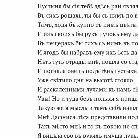
Пустыня бы сія тебѣ здѣсь рай являл
Въ сихъ рощахь, ты бы съ нимъ по 
Тамъ, ходя бъ купно съ нимъ цвѣты 
И изъ своихъ бы рукъ пучокъ ему д
Въ пещерахъ бы сихъ съ нимъ въ п
И ягодъ бы набравъ ему ихъ ѣсть да
Нѣтъ туть отрады мнѣ, пошла со ста
И погнала овецъ подъ тѣнь густыхъ
Уже свѣтило дня на высотѣ стояло,
И раскаленными лучами къ намъ сі
Увы! Но и туда безъ пользы я приш
Такую же я мысль и тамъ себѣ нашл
Мнѣ Дафниса лѣса представили под
Такъ мѣсто мнѣ и то къ покою не с
Я видѣла ево въ рукяхъ имуща лукь,