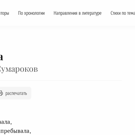
вторы
По хронологии
Направления в литературе
Стихи по тем
а
Сумароков
распечатать
ала,
 пребывала,