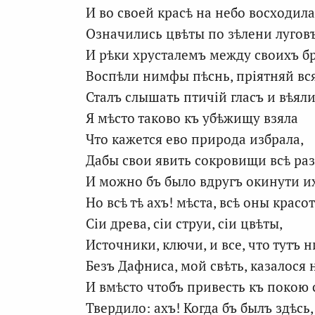
И во своей красѣ на небо восходила
Означились цвѣты по зѣлени луговъ
И рѣки хрусталемъ между своихъ бр
Воспѣли нимфы пѣснь, пріятняй вс
Сталъ слышать птичій гласъ и вѣял
Я мѣсто таково къ убѣжищу взяла
Что кажется ево природа избрала,
Дабы свои явить сокровищи всѣ ра
И можно бъ было вдругъ окинути их
Но всѣ тѣ ахъ! мѣста, всѣ оны красо
Сіи древа, сіи струи, сіи цвѣты,
Источники, ключи, и все, что тутъ 
Безъ Дафниса, мой свѣть, казалося 
И вмѣсто чтобъ привесть къ покою 
Твердило: ахъ! Когда бъ былъ здѣсь,