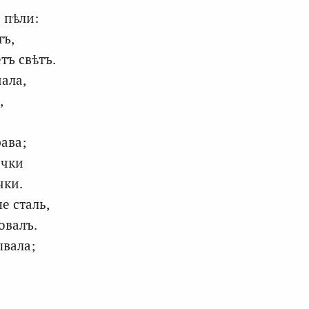
 пѣли:
тъ,
тъ свѣтъ.
ала,
,
ава;
очки
чки.
е сталь,
овалъ.
ывала;