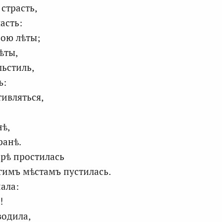
страсть,
асть:
ною лѣты;
ѣты,
льстиль,
ъ:
тивляться,
нѣ,
ранѣ.
ерѣ простилась
угимъ мѣстамъ пустилась.
ала:
!
водила,