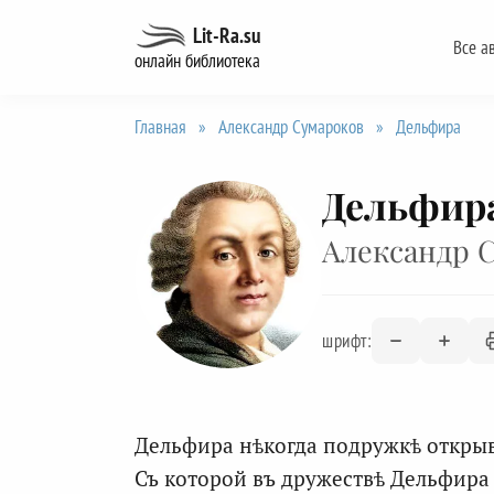
Перейти
Lit-Ra.su
Все а
к
онлайн библиотека
содержанию
Главная
»
Александр Сумароков
»
Дельфира
Дельфир
Александр 
шрифт:
Дельфира нѣкогда подружкѣ открыв
Съ которой въ дружествѣ Дельфира