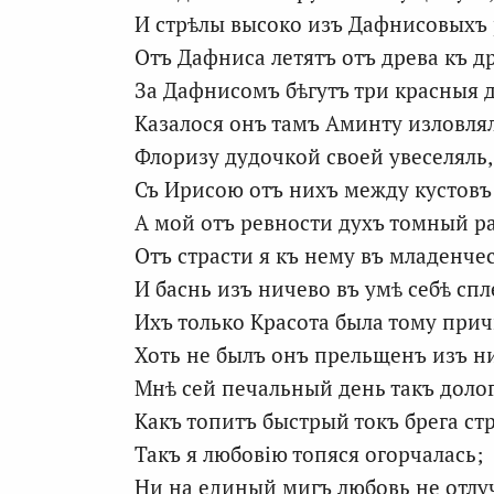
И стрѣлы высоко изъ Дафнисовыхъ 
Отъ Дафниса летятъ отъ древа къ д
За Дафнисомъ бѣгутъ три красныя 
Казалося онъ тамъ Аминту изловля
Флоризу дудочкой своей увеселяль,
Съ Ирисою отъ нихъ между кустовъ
А мой отъ ревности духъ томный р
Отъ страсти я къ нему въ младенчес
И баснь изъ ничево въ умѣ себѣ спл
Ихъ только Красота была тому при
Хоть не былъ онъ прельщенъ изъ н
Мнѣ сей печальный день такъ долог
Какъ топитъ быстрый токъ брега ст
Такъ я любовію топяся огорчалась;
Ни на единый мигъ любовь не отлу