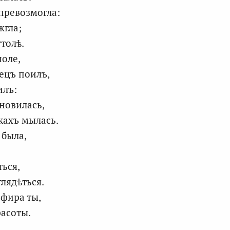
превозмогла:
жгла;
толѣ.
поле,
вецъ поилъ,
илъ:
ановилась,
кахъ мылась.
 была,
ться,
глядѣться.
ьфира ты,
расоты.