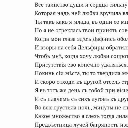
Все таинство души и сердца сильну 
Которая надъ ней любви вручила вл
Ты такъ какъ я млада, въ одни со м
Но я не отреклась твои принять сов
Когда мои глаза здѣсь Дафнисъ обо
И взоры на себя Дельфиры обратил
Чтобъ мнѣ, когда хочу любви сопро
Присутствія ево конечно удаляться.
Покинь сіи мѣста, ты то твердила м
И скоро отходи къ другой отсель ст
Я въ тотъ же день съ тобой при вѣч
И съ плачемъ съ сихъ луговъ къ др
Во всю грустила ночь, минуты не сп
Какое множество я слезъ тогда лила
Предвѣстница лучей багряность из