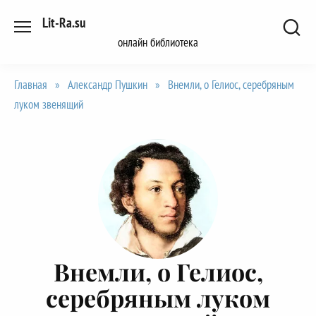
Перейти
Lit-Ra.su
к
онлайн библиотека
содержанию
Главная
»
Александр Пушкин
»
Внемли, о Гелиос, серебряным
луком звенящий
Внемли, о Гелиос,
серебряным луком