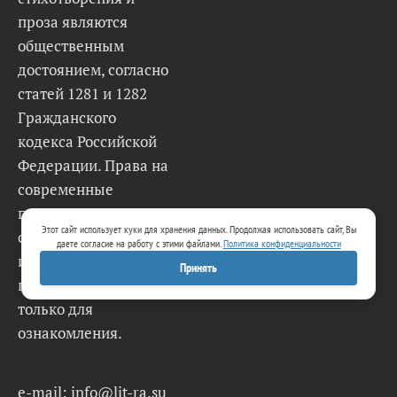
проза являются
общественным
достоянием, согласно
статей 1281 и 1282
Гражданского
кодекса Российской
Федерации. Права на
современные
произведения и
Этот сайт использует куки для хранения данных. Продолжая использовать сайт, Вы
стихи принадлежат
даете согласие на работу с этими файлами.
Политика конфиденциальности
их авторам и
Принять
представлены
только для
ознакомления.
e-mail: info@lit-ra.su