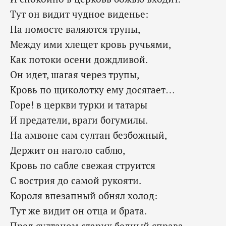
Тут он видит чудное виденье:
На помосте валяются трупы,
Между ими хлещет кровь ручьями,
Как потоки осени дождливой.
Он идет, шагая через трупы,
Кровь по щиколотку ему досягает…
Горе! в церкви турки и татары
И предатели, враги богумилы.
На амвоне сам султан безбожный,
Держит он наголо саблю,
Кровь по сабле свежая струится
С вострия до самой рукояти.
Короля впезапный обнял холод:
Тут же видит он отца и брата.
Пред султаном старик бедный справа,