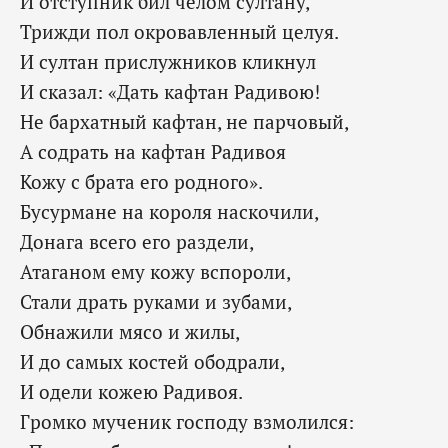
И отступник бил челом султану,
Трижди пол окровавленный целуя.
И султан прислужников кликнул
И сказал: «Дать кафтан Радивою!
Не бархатный кафтан, не парчовый,
А содрать на кафтан Радивоя
Кожу с брата его родного».
Бусурмане на короля наскочили,
Донага всего его раздели,
Атаганом ему кожу вспороли,
Стали драть руками и зубами,
Обнажили мясо и жилы,
И до самых костей ободрали,
И одели кожею Радивоя.
Громко мученик господу взмолился: