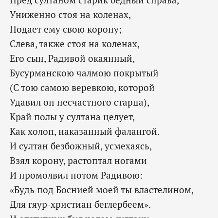
Униженно стоя на коленах,
Подает ему свою корону;
Слева, также стоя на коленах,
Его сын, Радивой окаянный,
Бусурманскою чалмою покрытый
(С тою самою веревкою, которой
Удавил он несчастного старца),
Край полы у султана целует,
Как холоп, наказанный фалангой.
И султан безбожный, усмехаясь,
Взял корону, растоптал ногами
И промолвил потом Радивою:
«Будь под Боснией моей ты властелином,
Для гяур-христиан беглербеем».