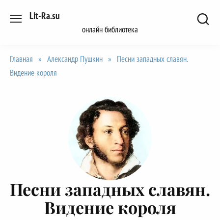
Перейти
Lit-Ra.su
к
онлайн библиотека
содержанию
Главная
»
Александр Пушкин
»
Песни западных славян.
Видение короля
Песни западных славян.
Видение короля