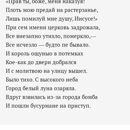
«Прав ты, боже, меня наказуя!
Плоть мою предай на растерзанье,
Лишь помилуй мне душу, Иисусе!»
При сем имени церковь задрожала,
Все внезапно утихло, померкло,—
Все исчезло — будто пе бывало.
И король ощуныо в потемках
Кое-как до двери добрался
И с молитвою на улицу вышел.
Было тихо. С высокого неба
Город белый луна озаряла.
Вдруг взвилась из-за города бомба
И пошли бусурмане на приступ.