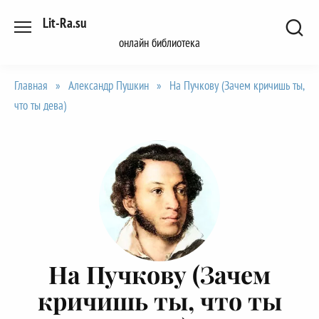
Перейти
Lit-Ra.su
к
онлайн библиотека
содержанию
Главная
»
Александр Пушкин
»
На Пучкову (Зачем кричишь ты,
что ты дева)
На Пучкову (Зачем
кричишь ты, что ты