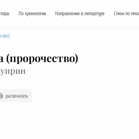
вторы
По хронологии
Направления в литературе
Стихи по тем
ство)
(пророчество)
Куприн
распечатать