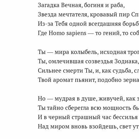
Загадка Вечная, богиня и раба,
Звезда мечтателя, кровавый пир Сп
Из-за Тебя одной всегдашняя борьб
Где Homo sapiens — то гений, то соб
Ты — мира колыбель, исходная тро
Ты, омлечившая созвездья Зодиака
Сильнее смерти Ты, и, как судьба, с
Твой аромат пьянит, подобно зерна
Но — мудрая в душе, живучей, как 
Ты тайно сберегла всю мощность б
И в черный страшный час бессилья 
Над миром вновь взойдешь, свет у