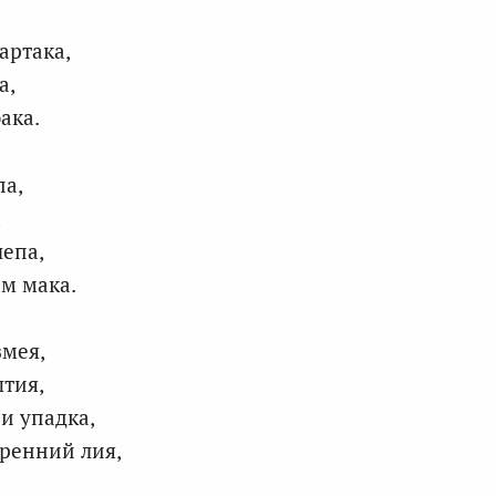
артака,
а,
ака.
па,
,
лепа,
м мака.
змея,
ытия,
и упадка,
тренний лия,