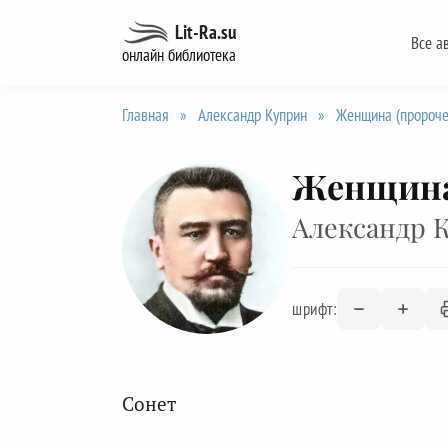
Перейти
Lit-Ra.su
Все а
к
онлайн библиотека
содержанию
Главная
»
Александр Куприн
»
Женщина (пророче
Женщина 
Александр 
шрифт:
Сонет