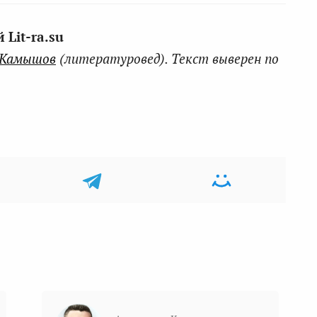
Lit-ra.su
 Камышов
(литературовед). Текст выверен по